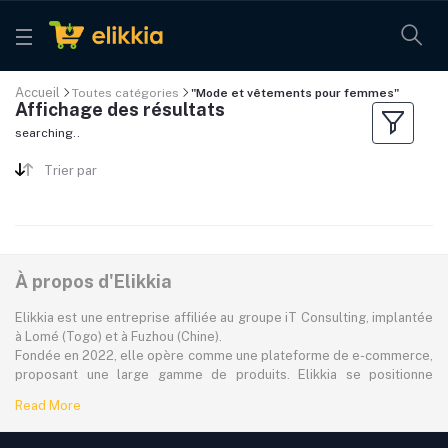
Accueil
Toutes catégories
"Mode et vêtements pour femmes"
Affichage des résultats
searching..
Trier par
À propos d'Elikkia
Elikkia est une entreprise affiliée au groupe iT Consulting, implantée
à Lomé (Togo) et à Fuzhou (Chine).
Fondée en 2022, elle opère comme une plateforme de e-commerce,
proposant une large gamme de produits. Elikkia se positionne
comme la toute première plateforme B2B/B2C made in Africa,
Read More
offrant à la fois la possibilité d'acheter localement et directement
depuis la Chine.