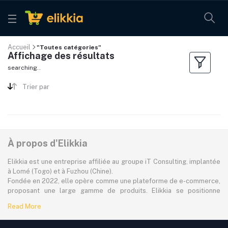
Accueil
"Toutes catégories"
Affichage des résultats
searching..
Trier par
À propos d'Elikkia
Elikkia est une entreprise affiliée au groupe iT Consulting, implantée
à Lomé (Togo) et à Fuzhou (Chine).
Fondée en 2022, elle opère comme une plateforme de e-commerce,
proposant une large gamme de produits. Elikkia se positionne
comme la toute première plateforme B2B/B2C made in Africa,
Read More
offrant à la fois la possibilité d'acheter localement et directement
depuis la Chine.