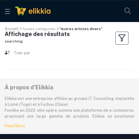
Accueil
Toutes catégories
"Autres articles divers"
Affichage des résultats
searching..
Trier par
À propos d'Elikkia
Elikkia est une entreprise affiliée au groupe iT Consulting, implantée
à Lomé (Togo) et à Fuzhou (Chine).
Fondée en 2022, elle opère comme une plateforme de e-commerce,
proposant une large gamme de produits. Elikkia se positionne
comme la toute première plateforme B2B/B2C made in Africa,
Read More
offrant à la fois la possibilité d'acheter localement et directement
depuis la Chine.