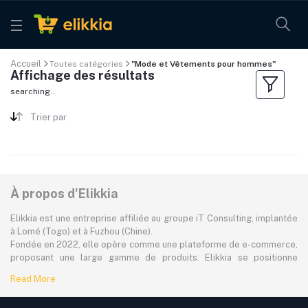
Accueil
Toutes catégories
"Mode et Vêtements pour hommes"
Affichage des résultats
searching..
Trier par
À propos d'Elikkia
Elikkia est une entreprise affiliée au groupe iT Consulting, implantée
à Lomé (Togo) et à Fuzhou (Chine).
Fondée en 2022, elle opère comme une plateforme de e-commerce,
proposant une large gamme de produits. Elikkia se positionne
comme la toute première plateforme B2B/B2C made in Africa,
Read More
offrant à la fois la possibilité d'acheter localement et directement
depuis la Chine.