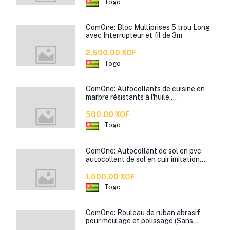
Togo
ComOne: Bloc Multiprises 5 trou Long
avec Interrupteur et fil de 3m
2,500.00 XOF
Togo
ComOne: Autocollants de cuisine en
marbre résistants à l'huile,
autocollants muraux pour carreaux
résistants aux hautes températures,
500.00 XOF
hotte de cuisine, poêle, auto-adhésifs
Togo
imperméables et résistants
ComOne: Autocollant de sol en pvc
autocollant de sol en cuir imitation
grain de bois chambre sol en ciment
posé directement colle de sol sans
1,000.00 XOF
formaldéhyde - disponible en plusieurs
Togo
couleurs
ComOne: Rouleau de ruban abrasif
pour meulage et polissage (Sans
paper)