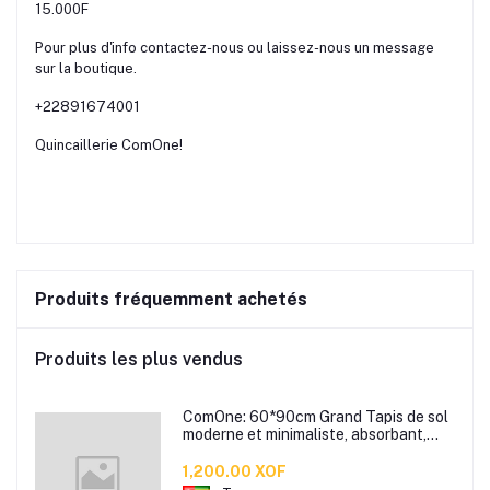
15.000F
Pour plus d'info contactez-nous ou laissez-nous un message
sur la boutique.
+22891674001
Quincaillerie ComOne!
Produits fréquemment achetés
Produits les plus vendus
ComOne: 60*90cm Grand Tapis de sol
moderne et minimaliste, absorbant,
antidérapant, pour salle de bain,
toilettes, chambre à coucher, porte
1,200.00 XOF
d'entrée