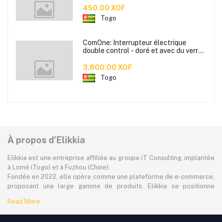
450.00 XOF
Togo
ComOne: Interrupteur électrique
double control - doré et avec du verre
trempé - Deux Interrupteurs control
double
3,800.00 XOF
Togo
À propos d'Elikkia
Elikkia est une entreprise affiliée au groupe iT Consulting, implantée
à Lomé (Togo) et à Fuzhou (Chine).
Fondée en 2022, elle opère comme une plateforme de e-commerce,
proposant une large gamme de produits. Elikkia se positionne
comme la toute première plateforme B2B/B2C made in Africa,
Read More
offrant à la fois la possibilité d'acheter localement et directement
depuis la Chine.