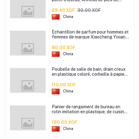
pigeon, Étiquette d’anneaux de pied
pour oiseaux
29.40 XOF
30.00 XOF
China
Échantillon de parfum pour hommes et
femmes de marque Xiaocheng Yixiang
2 ml Parfum de longue durée
80.00 XOF
China
Poubelle de salle de bain, drain creux
en plastique coloré, corbeille à papier
de cuisine de bureau à domicile,
110.00 XOF
China
Panier de rangement de bureau en
rotin imitation en plastique, de cuisine
boîte de rangement de collation boîte
de rangement de salle de bain
180.00 XOF
China