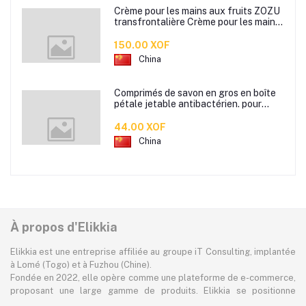
Crème pour les mains aux fruits ZOZU
transfrontalière Crème pour les mains
d'automne et d'hiver Masque facial
80g
150.00 XOF
China
Comprimés de savon en gros en boîte
pétale jetable antibactérien. pour
étudiants hommes et femmes portent
des mini comprimés de lavage des
44.00 XOF
mains en papier savon
China
À propos d'Elikkia
Elikkia est une entreprise affiliée au groupe iT Consulting, implantée
à Lomé (Togo) et à Fuzhou (Chine).
Fondée en 2022, elle opère comme une plateforme de e-commerce,
proposant une large gamme de produits. Elikkia se positionne
comme la toute première plateforme B2B/B2C made in Africa,