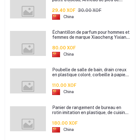
pigeon, Étiquette d’anneaux de pied
pour oiseaux
29.40 XOF
30.00 XOF
China
Échantillon de parfum pour hommes et
femmes de marque Xiaocheng Yixiang
2 ml Parfum de longue durée
80.00 XOF
China
Poubelle de salle de bain, drain creux
en plastique coloré, corbeille à papier
de cuisine de bureau à domicile,
110.00 XOF
China
Panier de rangement de bureau en
rotin imitation en plastique, de cuisine
boîte de rangement de collation boîte
de rangement de salle de bain
180.00 XOF
China