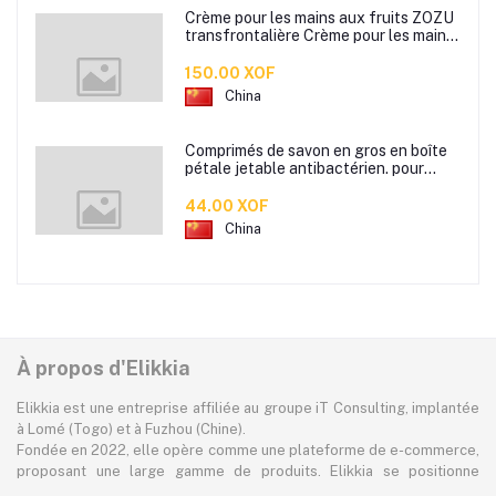
Crème pour les mains aux fruits ZOZU
transfrontalière Crème pour les mains
d'automne et d'hiver Masque facial
80g
150.00 XOF
China
Comprimés de savon en gros en boîte
pétale jetable antibactérien. pour
étudiants hommes et femmes portent
des mini comprimés de lavage des
44.00 XOF
mains en papier savon
China
À propos d'Elikkia
Elikkia est une entreprise affiliée au groupe iT Consulting, implantée
à Lomé (Togo) et à Fuzhou (Chine).
Fondée en 2022, elle opère comme une plateforme de e-commerce,
proposant une large gamme de produits. Elikkia se positionne
comme la toute première plateforme B2B/B2C made in Africa,