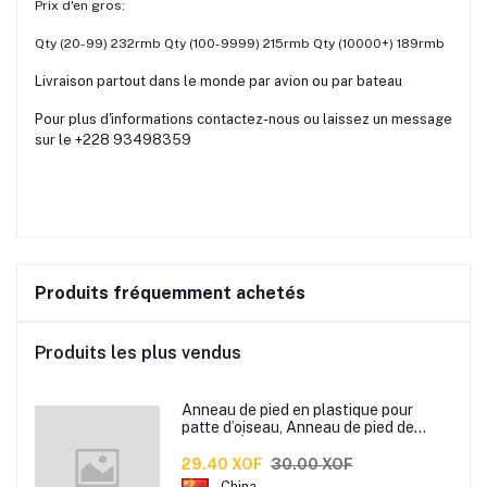
Prix d'en gros:
Qty (20-99) 232rmb Qty (100-9999) 215rmb Qty (10000+) 189rmb
Livraison partout dans le monde par avion ou par bateau
Pour plus d'informations contactez-nous ou laissez un message
sur le +228 93498359
Produits fréquemment achetés
Produits les plus vendus
Anneau de pied en plastique pour
patte d’oiseau, Anneau de pied de
pigeon, Étiquette d’anneaux de pied
pour oiseaux
29.40 XOF
30.00 XOF
China