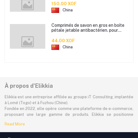
80g
150.00 XOF
China
Comprimés de savon en gros en boîte
pétale jetable antibactérien. pour
étudiants hommes et femmes portent
des mini comprimés de lavage des
44.00 XOF
mains en papier savon
China
À propos d'Elikkia
Elikkia est une entreprise affiliée au groupe iT Consulting, implantée
à Lomé (Togo) et à Fuzhou (Chine).
Fondée en 2022, elle opère comme une plateforme de e-commerce,
proposant une large gamme de produits. Elikkia se positionne
comme la toute première plateforme B2B/B2C made in Africa,
Read More
offrant à la fois la possibilité d'acheter localement et directement
depuis la Chine.
La plateforme dessert à plus de 80% le marché africain