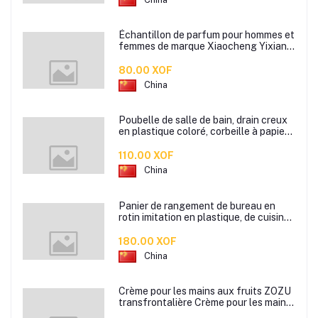
Échantillon de parfum pour hommes et
femmes de marque Xiaocheng Yixiang
2 ml Parfum de longue durée
80.00 XOF
China
Poubelle de salle de bain, drain creux
en plastique coloré, corbeille à papier
de cuisine de bureau à domicile,
110.00 XOF
China
Panier de rangement de bureau en
rotin imitation en plastique, de cuisine
boîte de rangement de collation boîte
de rangement de salle de bain
180.00 XOF
China
Crème pour les mains aux fruits ZOZU
transfrontalière Crème pour les mains
d'automne et d'hiver Masque facial